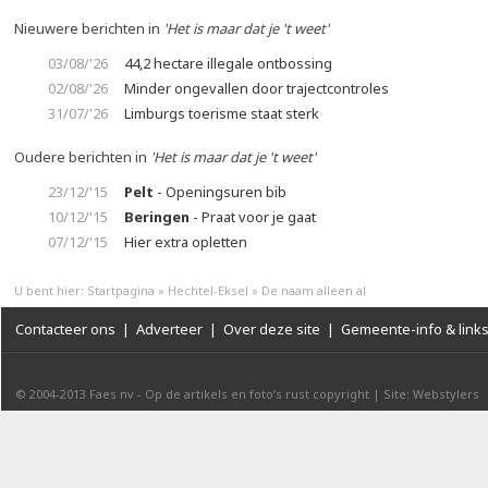
Nieuwere berichten in
'Het is maar dat je 't weet'
03/08/'26
44,2 hectare illegale ontbossing
02/08/'26
Minder ongevallen door trajectcontroles
31/07/'26
Limburgs toerisme staat sterk
Oudere berichten in
'Het is maar dat je 't weet'
23/12/'15
Pelt
- Openingsuren bib
10/12/'15
Beringen
- Praat voor je gaat
07/12/'15
Hier extra opletten
U bent hier:
Startpagina
»
Hechtel-Eksel
»
De naam alleen al
Contacteer ons
|
Adverteer
|
Over deze site
|
Gemeente-info & link
© 2004-2013
Faes nv
-
Op de artikels en foto’s rust copyright
|
Site: Webstylers