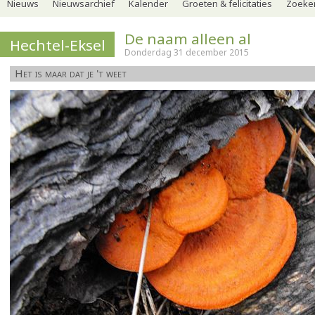
Nieuws
Nieuwsarchief
Kalender
Groeten & felicitaties
Zoeker
De naam alleen al
Hechtel-Eksel
Donderdag 31 december 2015
Het is maar dat je 't weet