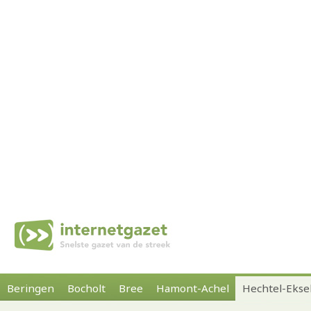
Beringen
Bocholt
Bree
Hamont-Achel
Hechtel-Ekse