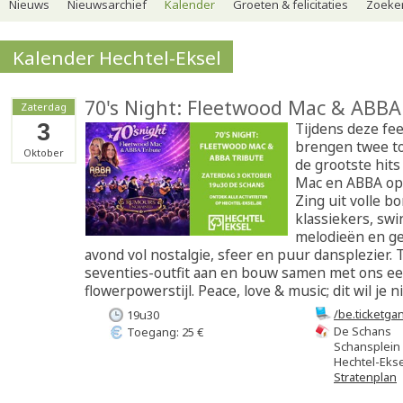
Nieuws
Nieuwsarchief
Kalender
Groeten & felicitaties
Zoeker
Kalender Hechtel-Eksel
70's Night: Fleetwood Mac & ABBA
Zaterdag
3
Tijdens deze fee
brengen twee to
Oktober
de grootste hit
Mac en ABBA opn
Zing uit volle b
klassiekers, swi
melodieën en ge
avond vol nostalgie, sfeer en puur dansplezier. 
seventies-outfit aan en bouw samen met ons een
flowerpowerstijl. Peace, love & music; dit wil je n
/be.ticketg
19u30
org=112865
De Schans
Toegang: 25 €
Schansplein
Hechtel-Ekse
Stratenplan