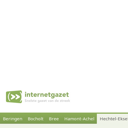
Beringen
Bocholt
Bree
Hamont-Achel
Hechtel-Ekse