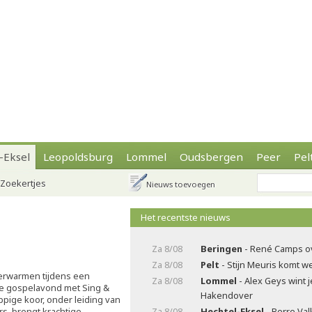
-Eksel
Leopoldsburg
Lommel
Oudsbergen
Peer
Pel
Zoekertjes
Nieuws toevoegen
Het recentste nieuws
Za 8/08
Beringen
- René Camps o
Za 8/08
Pelt
- Stijn Meuris komt w
 verwarmen tijdens een
Za 8/08
Lommel
- Alex Geys wint 
e gospelavond met Sing &
Hakendover
oppige koor, onder leiding van
rs, brengt krachtige
Za 8/08
Hechtel-Eksel
- Berre Va