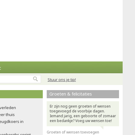
t
Stuur ons je tip!
Groeten & felicitaties
Er zijn nog geen groeten of wensen
verleden
toegevoegd de voorbije dagen.
eer thuis
Iemand jarig, een geboorte of zomaar
een bedankje? Voeg uw wensen toe!
jeugdkoers in
Groeten of wensen toevoegen
lkenborghs sprint