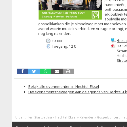
harmonieën, 
enthousiasme
elk publiek 
soulvolle mo
gospelklanken die je simpelweg moet meebeleven.
avond waarin muziek verbindt en vreugde brengt, e
nog lang nazindert.
/be.t
19u00
org=1
De Sc
Toegang: 12 €
Schan
Hecht
Strat
Bekijk alle evenementen in Hechtel-Eksel
Uw evenement toevoegen aan de agenda van Hechtel-Ek
U bent hier:
Startpagina
»
Hechtel-Eksel
»
Kalender
»
Gospelconcert met '