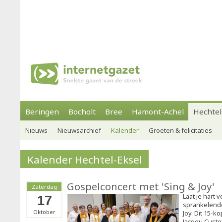
Beringen
Bocholt
Bree
Hamont-Achel
Hechtel
Nieuws
Nieuwsarchief
Kalender
Groeten & felicitaties
Kalender Hechtel-Eksel
Gospelconcert met 'Sing & Joy'
Zaterdag
Laat je hart
17
sprankelend
Oktober
Joy. Dit 15-k
Jacqou Custe