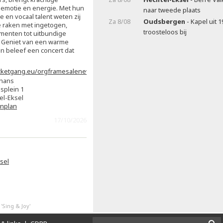
emotie en energie. Met hun
naar tweede plaats
 en vocaal talent weten zij
Za 8/08
Oudsbergen
- Kapel uit 1
te raken met ingetogen,
troosteloos bij
menten tot uitbundige
 Geniet van een warme
n beleef een concert dat
icketgang.eu/orgframesalenew.php?
12865&event=174467#
hans
splein 1
el-Eksel
enplan
17/10/2026
sel
Sing & Joy'