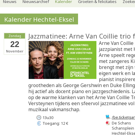
Nieuws
Nieuwsarchief
Kalender
Groeten & felicitaties
Zoeker
Kalender Hechtel-Eksel
Jazzmatinee: Arne Van Coillie trio 
Zondag
22
Arne Van Coillie 
jazzpianist met 
November
Arne speelt reg
met zangeres K
brengt met zijn 
eigen werk en laa
pianist inspirer
grootheden als George Gershwin en Duke Ellingt
hij actief als docent piano en jazzgeschiedenis.
op de warme klanken van het Arne Van Coillie Tr
Versteynen tijdens een sfeervol jazzmatinee vol 
muzikaal vakmanschap.
/be.ticketg
13u30
org=112865
De Schans
Toegang: 12 €
Schansplein
Hechtel-Ekse