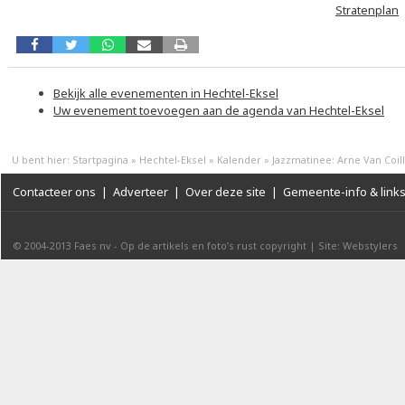
Stratenplan
Bekijk alle evenementen in Hechtel-Eksel
Uw evenement toevoegen aan de agenda van Hechtel-Eksel
U bent hier:
Startpagina
»
Hechtel-Eksel
»
Kalender
»
Jazzmatinee: Arne Van Coilli
Contacteer ons
|
Adverteer
|
Over deze site
|
Gemeente-info & link
© 2004-2013
Faes nv
-
Op de artikels en foto’s rust copyright
|
Site: Webstylers