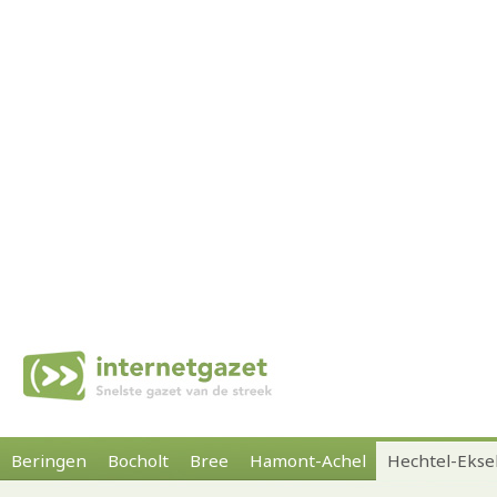
Beringen
Bocholt
Bree
Hamont-Achel
Hechtel-Ekse