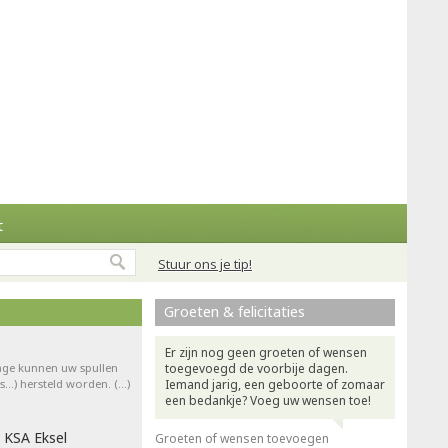
t
Stuur ons je tip!
Groeten & felicitaties
Er zijn nog geen groeten of wensen
rage kunnen uw spullen
toegevoegd de voorbije dagen.
ts…) hersteld worden. (…)
Iemand jarig, een geboorte of zomaar
een bedankje? Voeg uw wensen toe!
 KSA Eksel
Groeten of wensen toevoegen