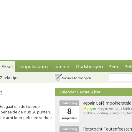
-Eksel
Leopoldsburg
Lommel
Oudsbergen
Peer
Pel
Zoekertjes
Nieuws toevoegen
t
Kalender Hechtel-Eksel
Repair Café mooihersteld
Zaterdag
Het gaat om de tweede
Morgen
•tegen een vrije bijd
8
n behaalde de club 20 punten.
(elektro, kleding, computer, fie
de acht keer gelijk en verloor
Augustus
Fietstocht Teutenfeesten
Zaterdag