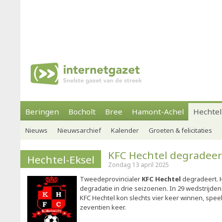
Beringen
Bocholt
Bree
Hamont-Achel
Hechtel
Nieuws
Nieuwsarchief
Kalender
Groeten & felicitaties
KFC Hechtel degradeer
Hechtel-Eksel
Zondag 13 april 2025
Tweedeprovincialer
KFC Hechtel
degradeert. 
degradatie in drie seizoenen. In 29 wedstrijde
KFC Hechtel kon slechts vier keer winnen, speel
zeventien keer.