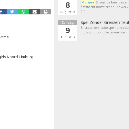
Morgen
Smeer de beentjes al
8
fietstocht komt eraan! Zowel 
(…)
Augustus
Spel Zonder Grenzen Teu
Zondag
Er staat een leuke spelnamiddag
9
uitdaging op jullie te wachten.
a-time
Augustus
rgids Noord-Limburg