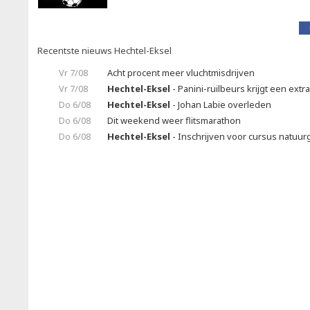
Recentste nieuws Hechtel-Eksel
Vr 7/08
Acht procent meer vluchtmisdrijven
Vr 7/08
Hechtel-Eksel
- Panini-ruilbeurs krijgt een extr
Do 6/08
Hechtel-Eksel
- Johan Labie overleden
Do 6/08
Dit weekend weer flitsmarathon
Do 6/08
Hechtel-Eksel
- Inschrijven voor cursus natuu