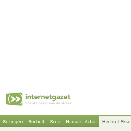
Beringen
Bocholt
Bree
Hamont-Achel
Hechtel-Ekse