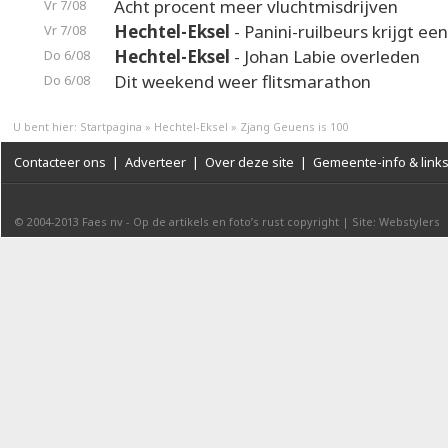
Acht procent meer vluchtmisdrijven
Vr 7/08
Hechtel-Eksel
- Panini-ruilbeurs krijgt ee
Vr 7/08
Hechtel-Eksel
- Johan Labie overleden
Do 6/08
Dit weekend weer flitsmarathon
Do 6/08
U bent hier:
Startpagina
»
Hechtel-Eksel
»
Zjang Geuens is 100
Contacteer ons
|
Adverteer
|
Over deze site
|
Gemeente-info & link
© 2004-2013
Faes nv
-
Op de artikels en foto’s rust copyright
|
Site: Webstylers