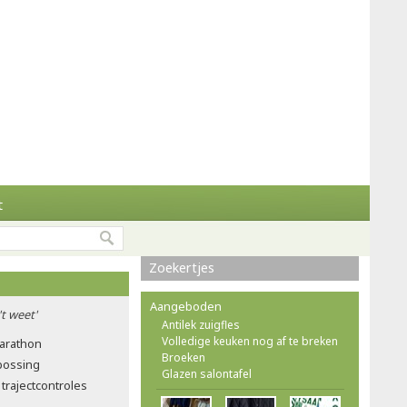
t
Zoekertjes
Aangeboden
't weet'
Antilek zuigfles
Volledige keuken nog af te breken
marathon
Broeken
tbossing
Glazen salontafel
trajectcontroles