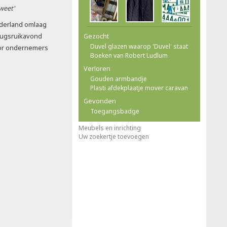
 weet'
derland omlaag
rugsruikavond
Gezocht
Duvel glazen waarop 'Duvel' staat
oor ondernemers
Boeken van Robert Ludlum
Verloren
Gouden armbandje
Plasti afdekplaatje mover caravan
Gevonden
Toegangsbadge
Meubels en inrichting
Uw zoekertje toevoegen