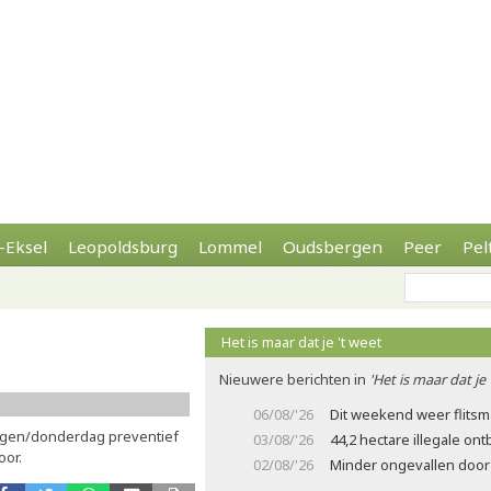
-Eksel
Leopoldsburg
Lommel
Oudsbergen
Peer
Pel
Het is maar dat je 't weet
Nieuwere berichten in
'Het is maar dat je 
06/08/'26
Dit weekend weer flits
rgen/donderdag preventief
03/08/'26
44,2 hectare illegale on
oor.
02/08/'26
Minder ongevallen door 