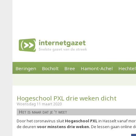
Beringen
Bocholt
Bree
Hamont-Achel
Hechtel
Hogeschool PXL drie weken dicht
Woensdag 11 maart 2020
Het is maar dat je 't weet
Door het coronavirus sluit
Hogeschool PXL
in Hasselt vanaf mo
de deuren
voor minstens drie weken.
De lessen gaan online d