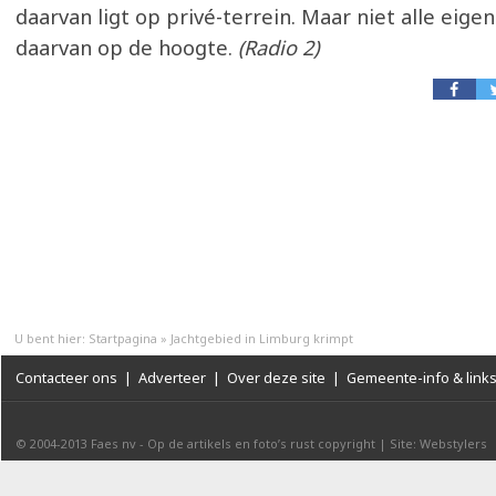
daarvan ligt op privé-terrein. Maar niet alle eigen
daarvan op de hoogte.
(Radio 2)
U bent hier:
Startpagina
»
Jachtgebied in Limburg krimpt
Contacteer ons
|
Adverteer
|
Over deze site
|
Gemeente-info & link
© 2004-2013
Faes nv
-
Op de artikels en foto’s rust copyright
|
Site: Webstylers