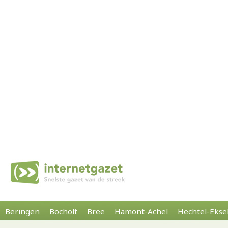
Beringen
Bocholt
Bree
Hamont-Achel
Hechtel-Ekse