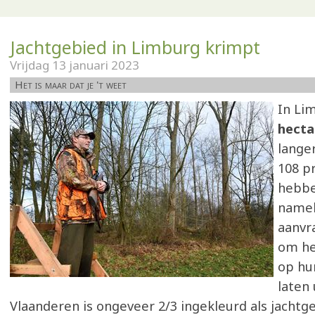
Jachtgebied in Limburg krimpt
Vrijdag 13 januari 2023
Het is maar dat je 't weet
In Li
hecta
lange
108 p
hebbe
namel
aanvr
om he
op hu
laten 
Vlaanderen is ongeveer 2/3 ingekleurd als jachtge