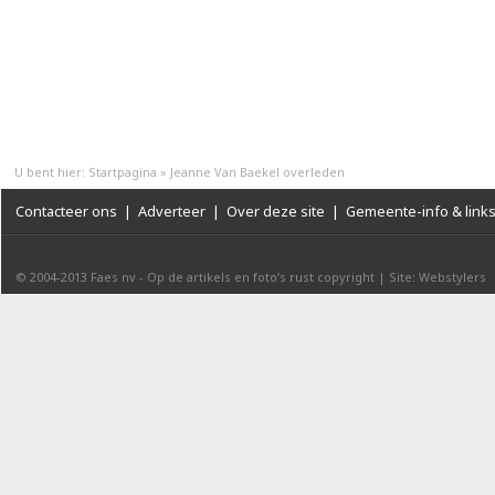
U bent hier:
Startpagina
»
Jeanne Van Baekel overleden
Contacteer ons
|
Adverteer
|
Over deze site
|
Gemeente-info & link
© 2004-2013
Faes nv
-
Op de artikels en foto’s rust copyright
|
Site: Webstylers