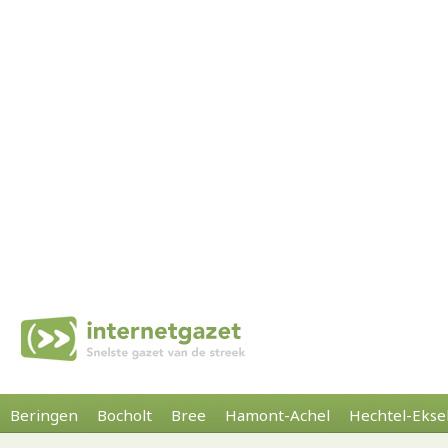
Beringen
Bocholt
Bree
Hamont-Achel
Hechtel-Ekse