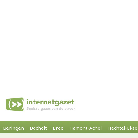
Beringen
Bocholt
Bree
Hamont-Achel
Hechtel-Ekse