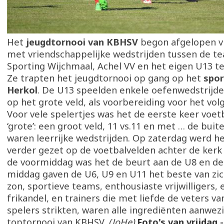
Het
jeugdtornooi van KBHSV
begon afgelopen vr
met vriendschappelijke wedstrijden tussen de t
Sporting Wijchmaal, Achel VV en het eigen U13 
Ze trapten het jeugdtornooi op gang op het
spo
Herkol
. De U13 speelden enkele oefenwedstrijde
op het grote veld, als voorbereiding voor het vol
Voor vele spelertjes was het de eerste keer voetb
‘grote’: een groot veld, 11 vs.11 en met … de buit
waren leerrijke wedstrijden. Op zaterdag werd he
verder gezet op de voetbalvelden achter de kerk i
de voormiddag was het de beurt aan de U8 en de
middag gaven de U6, U9 en U11 het beste van zic
zon, sportieve teams, enthousiaste vrijwilligers, 
frikandel, en trainers die met liefde de veters va
spelers strikten, waren alle ingrediënten aanwez
toptornooi van KBHSV.
(JoHe)
Foto's van vrijdag