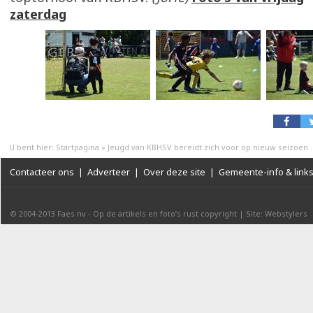
zaterdag
U bent hier:
Startpagina
»
Jeugd van KBHSV bereidt zich voor op nieuw seizoen
Contacteer ons
|
Adverteer
|
Over deze site
|
Gemeente-info & link
© 2004-2013
Faes nv
-
Op de artikels en foto’s rust copyright
|
Site: Webstylers