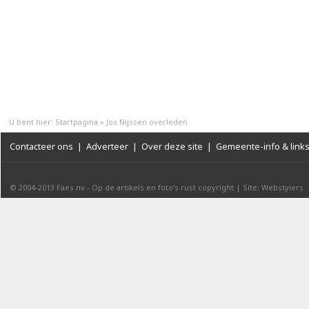
U bent hier:
Startpagina
»
Jos Nijssen overleden
Contacteer ons
|
Adverteer
|
Over deze site
|
Gemeente-info & link
© 2004-2013
Faes nv
-
Op de artikels en foto’s rust copyright
|
Site: Webstylers