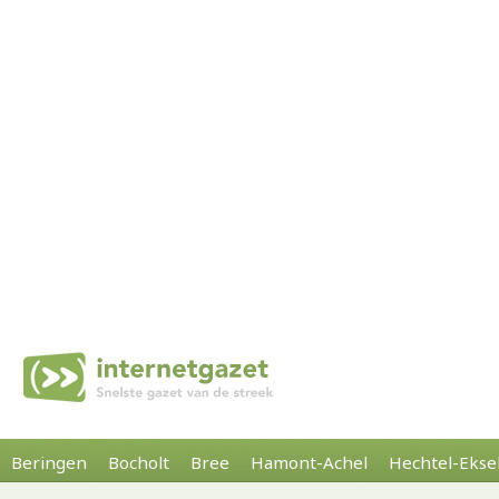
Beringen
Bocholt
Bree
Hamont-Achel
Hechtel-Ekse