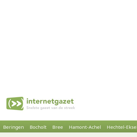
Beringen
Bocholt
Bree
Hamont-Achel
Hechtel-Ekse