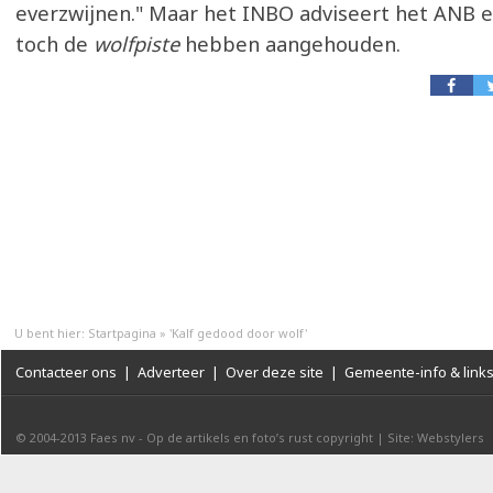
everzwijnen." Maar het INBO adviseert het ANB 
toch de
wolfpiste
hebben aangehouden.
U bent hier:
Startpagina
»
'Kalf gedood door wolf'
Contacteer ons
|
Adverteer
|
Over deze site
|
Gemeente-info & link
© 2004-2013
Faes nv
-
Op de artikels en foto’s rust copyright
|
Site: Webstylers