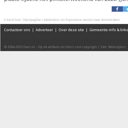
U bent hier:
Startpagina
»
Kattenbos en Esperanza samen naar Amsterdam
Contacteer ons
|
Adverteer
|
Over deze site
|
Gemeente-info & link
© 2004-2013
Faes nv
-
Op de artikels en foto’s rust copyright
|
Site: Webstylers