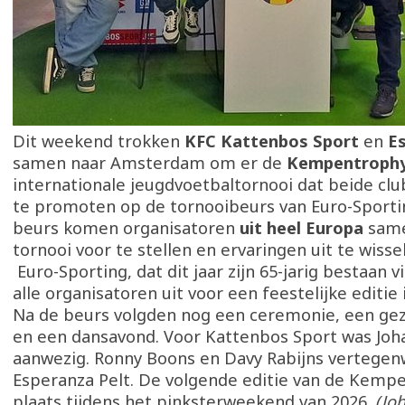
Dit weekend trokken
KFC Kattenbos Sport
en
E
samen naar Amsterdam om er de
Kempentroph
internationale jeugdvoetbaltornooi dat beide clu
te promoten op de tornooibeurs van Euro-Sporti
beurs komen organisatoren
uit heel Europa
same
tornooi voor te stellen en ervaringen uit te wisse
Euro-Sporting, dat dit jaar zijn 65-jarig bestaan v
alle organisatoren uit voor een feestelijke editi
Na de beurs volgden nog een ceremonie, een gez
en een dansavond. Voor Kattenbos Sport was Joh
aanwezig. Ronny Boons en Davy Rabijns vertege
Esperanza Pelt. De volgende editie van de Kemp
plaats tijdens het pinksterweekend van 2026.
(Jo