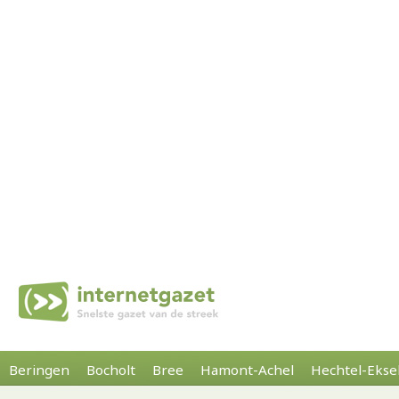
Beringen
Bocholt
Bree
Hamont-Achel
Hechtel-Ekse