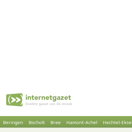
Beringen
Bocholt
Bree
Hamont-Achel
Hechtel-Ekse