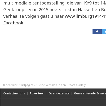
multimediale tentoonstelling, die van 19/9 tot 14
Genk loopt en in 2015 neerstrijkt in Hasselt en B
verhaal te volgen gaat u naar
www.limburg1914-1
Facebook
.
U bent hier:
Startpagina
»
'Kleine verhalen in een Groote Oorlog'
Contacteer ons
|
Adverteer
|
Over deze site
|
Gemeente-info & link