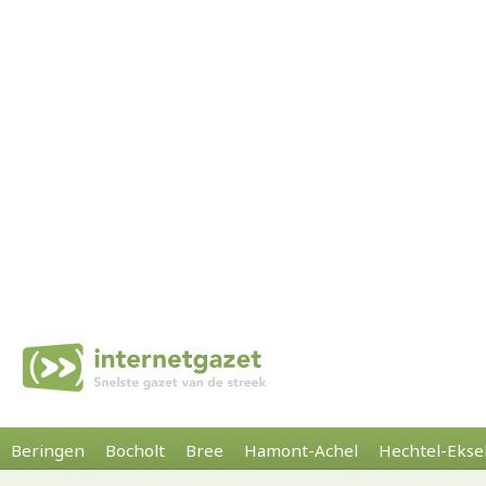
Beringen
Bocholt
Bree
Hamont-Achel
Hechtel-Ekse