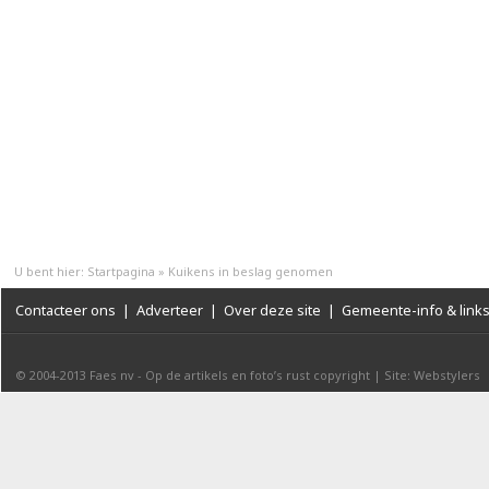
U bent hier:
Startpagina
»
Kuikens in beslag genomen
Contacteer ons
|
Adverteer
|
Over deze site
|
Gemeente-info & link
© 2004-2013
Faes nv
-
Op de artikels en foto’s rust copyright
|
Site: Webstylers