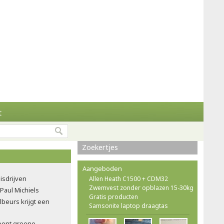
t
Zoekertjes
Aangeboden
isdrijven
Allen Heath C1500 + CDM32
Zwemvest zonder opblazen 15-30kg
 Paul Michiels
Gratis producten
ilbeurs krijgt een
Samsonite laptop draagtas
oont groene