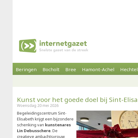
Beringen
Bocholt
Bree
Hamont-Achel
Hechtel
Kunst voor het goede doel bij Sint-Elis
Woensdag 20 mei 2026
Begeleidingscentrum Sint-
Elisabeth krijgt een bijzondere
schenking van
kunstenares
Lin Debusschere
. De
creatieve ambachtsvrouw