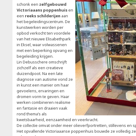
schonk een
zelfgebouwd
Victoriaaans poppenhuis
en
een
reeks schilderijen
aan
het begeleidingscentrum. De
kunstwerken worden per
opbod verkocht ten voordele
van het nieuwe Elisabethpark
in Eksel, waar volwassenen
met een beperking opvang en
begeleiding krijgen.
Lin Debusschere omschrijft
zichzelf als een creatieve
duizendpoot. Na een late
diagnose van autisme vond ze
in kunst een manier om haar
gevoelens, ervaringen en
dromen vorm te geven. Haar
werken combineren realisme
en fantasie en draaien vaak
rond thema’s als
kwetsbaarheid, eenzaamheid en veerkracht.
De collectie omvat onder meer olieverfportretten, stillevens en sp
Het opvallende Victoriaaanse poppenhuis bouwde ze volledig zelf