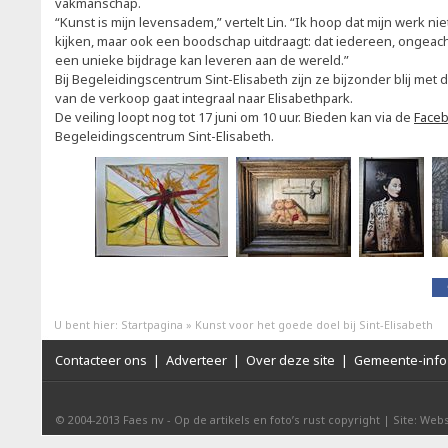
vakmanschap.
“Kunst is mijn levensadem,” vertelt Lin. “Ik hoop dat mijn werk nie
kijken, maar ook een boodschap uitdraagt: dat iedereen, ongeacht
een unieke bijdrage kan leveren aan de wereld.”
Bij Begeleidingscentrum Sint-Elisabeth zijn ze bijzonder blij me
van de verkoop gaat integraal naar Elisabethpark.
De veiling loopt nog tot 17 juni om 10 uur. Bieden kan via de
Face
Begeleidingscentrum Sint-Elisabeth.
U bent hier:
Startpagina
»
Kunst voor het goede doel bij Sint-Elisabeth
Contacteer ons
|
Adverteer
|
Over deze site
|
Gemeente-info 
© 2004-2013
Faes nv
-
Op de artikels en foto’s rust copyright
|
Site: Webs