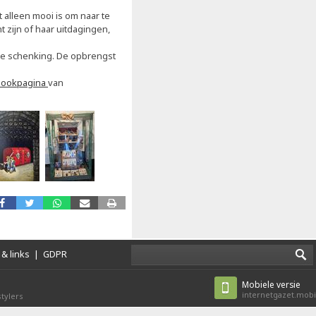
t alleen mooi is om naar te
 zijn of haar uitdagingen,
t de schenking. De opbrengst
bookpagina
van
& links
|
GDPR
Mobiele versie
internetgazet.mobi
tylers