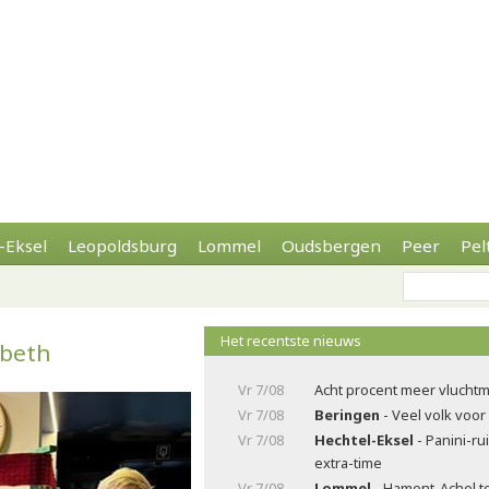
-Eksel
Leopoldsburg
Lommel
Oudsbergen
Peer
Pel
Het recentste nieuws
abeth
Vr 7/08
Acht procent meer vluchtm
Vr 7/08
Beringen
- Veel volk voor
Vr 7/08
Hechtel-Eksel
- Panini-ru
extra-time
Vr 7/08
Lommel
- Hamont-Achel t