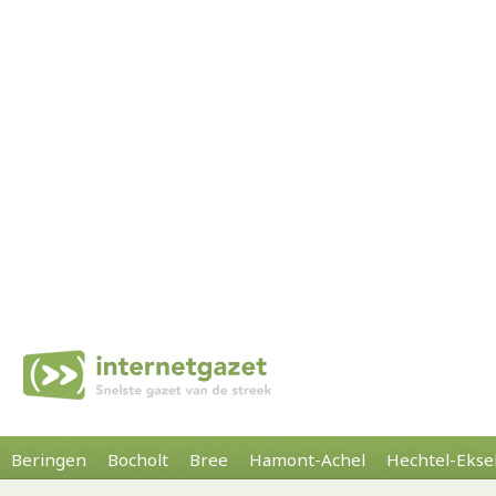
Beringen
Bocholt
Bree
Hamont-Achel
Hechtel-Ekse