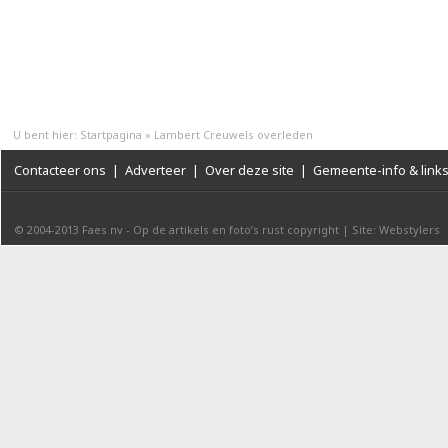
U bent hier:
Startpagina
»
Lambert Creuwels overleden
Contacteer ons
|
Adverteer
|
Over deze site
|
Gemeente-info & link
© 2004-2013
Faes nv
-
Op de artikels en foto’s rust copyright
|
Site: Webstylers