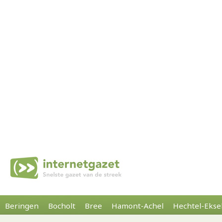
Beringen
Bocholt
Bree
Hamont-Achel
Hechtel-Ekse