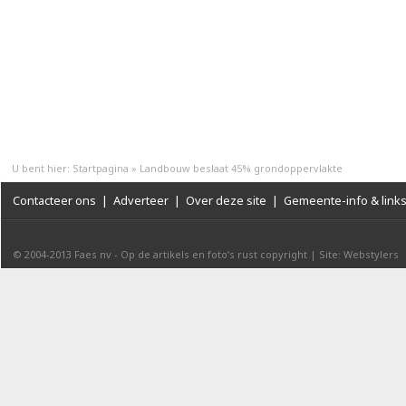
U bent hier:
Startpagina
»
Landbouw beslaat 45% grondoppervlakte
Contacteer ons
|
Adverteer
|
Over deze site
|
Gemeente-info & link
© 2004-2013
Faes nv
-
Op de artikels en foto’s rust copyright
|
Site: Webstylers