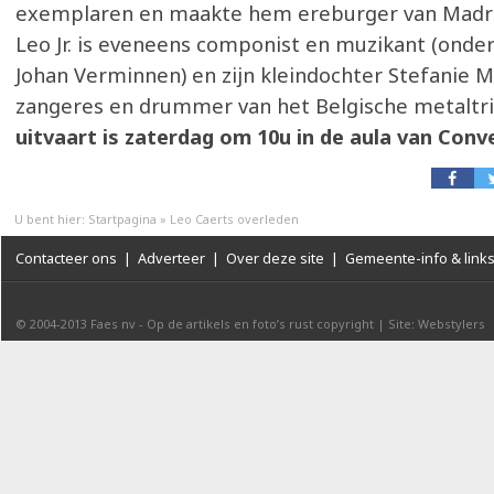
exemplaren en maakte hem ereburger van Madrid
Leo Jr. is eveneens componist en muzikant (onder
Johan Verminnen) en zijn kleindochter Stefanie M
zangeres en drummer van het Belgische metaltri
uitvaart is zaterdag om 10u in de aula van Con
U bent hier:
Startpagina
»
Leo Caerts overleden
Contacteer ons
|
Adverteer
|
Over deze site
|
Gemeente-info & link
© 2004-2013
Faes nv
-
Op de artikels en foto’s rust copyright
|
Site: Webstylers