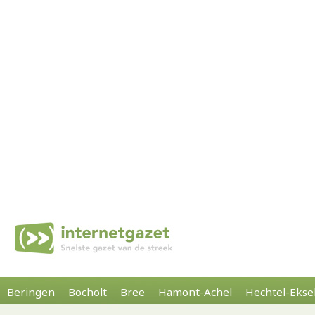
Beringen
Bocholt
Bree
Hamont-Achel
Hechtel-Ekse