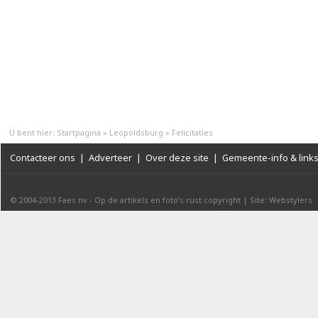
U bent hier:
Startpagina
»
Leopoldsburg
»
Felicitaties
Contacteer ons
|
Adverteer
|
Over deze site
|
Gemeente-info & link
© 2004-2013
Faes nv
-
Op de artikels en foto’s rust copyright
|
Site: Webstylers