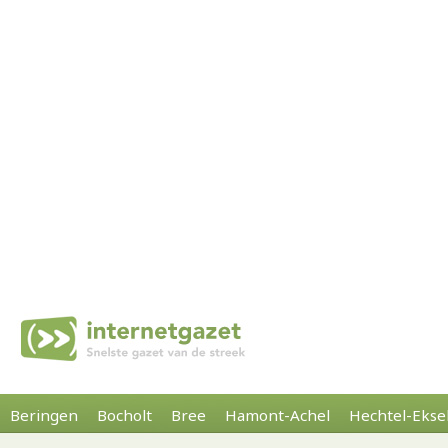
Beringen
Bocholt
Bree
Hamont-Achel
Hechtel-Ekse