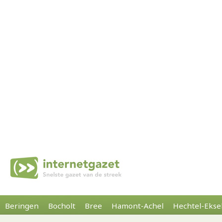
Beringen
Bocholt
Bree
Hamont-Achel
Hechtel-Ekse