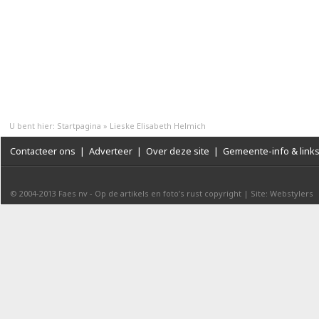
U bent hier:
Startpagina
»
Lieske Elisabeth Helmich
Contacteer ons
|
Adverteer
|
Over deze site
|
Gemeente-info & link
© 2004-2013
Faes nv
-
Op de artikels en foto’s rust copyright
|
Site: Webstylers