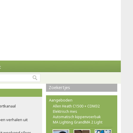
t
Zoekertjes
Aangeboden
ertkanaal
Allen Heath C1500 + CDM32
Elektrisch mes
Automatisch kippenvoerbak
pen verhalen uit
MA Lighting GrandMA 2 Light
dit weekend sfeer