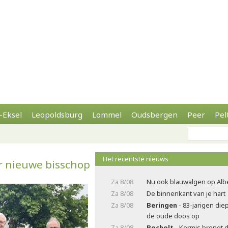
-Eksel
Leopoldsburg
Lommel
Oudsbergen
Peer
Pel
Het recentste nieuws
 nieuwe bisschop
Za 8/08
Nu ook blauwalgen op Alb
Za 8/08
De binnenkant van je hart
Za 8/08
Beringen
- 83-jarigen die
de oude doos op
Za 8/08
Bocholt
- Kermis brengt 