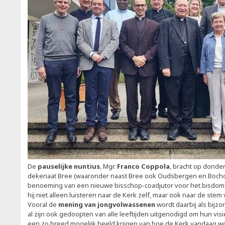
De
pauselijke nuntius
, Mgr.
Franco Coppola
, bracht op donde
dekenaat Bree (waaronder naast Bree ook Oudsbergen en Bocholt
benoeming van een nieuwe bisschop-coadjutor voor het bisdom Ha
hij niet alleen luisteren naar de Kerk zelf, maar ook naar de ste
Vooral de
mening van jongvolwassenen
wordt daarbij als bij
al zijn ook gedoopten van alle leeftijden uitgenodigd om hun visi
een zo breed mogelijk beeld krijgen van hoe de Kerk vandaag w