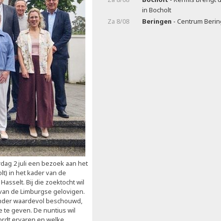
in Bocholt
Za 8/08
Beringen
- Centrum Beri
rdag 2 juli een bezoek aan het
) in het kader van de
sselt. Bij die zoektocht wil
m van de Limburgse gelovigen.
zonder waardevol beschouwd,
e te geven. De nuntius wil
ordt ervaren en welke