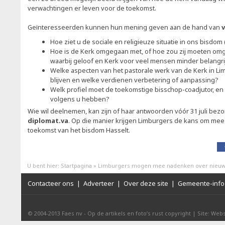
verwachtingen er leven voor de toekomst.
Geïnteresseerden kunnen hun mening geven aan de hand van
v
Hoe ziet u de sociale en religieuze situatie in ons bisdom
Hoe is de Kerk omgegaan met, of hoe zou zij moeten omga
waarbij geloof en Kerk voor veel mensen minder belangr
Welke aspecten van het pastorale werk van de Kerk in 
blijven en welke verdienen verbetering of aanpassing?
Welk profiel moet de toekomstige bisschop-coadjutor, en 
volgens u hebben?
Wie wil deelnemen, kan zijn of haar antwoorden vóór 31 juli bez
diplomat.va
. Op die manier krijgen Limburgers de kans om mee 
toekomst van het bisdom Hasselt.
U bent hier:
Startpagina
»
Limburgers mogen mee nadenken over nieuw
Contacteer ons
|
Adverteer
|
Over deze site
|
Gemeente-info 
© 2004-2013
Faes nv
-
Op de artikels en foto’s rust copyright
|
Site: Webs