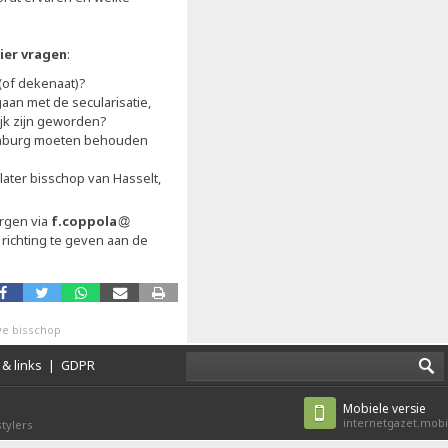
ier vragen
:
 (of dekenaat)?
an met de secularisatie,
ijk zijn geworden?
Limburg moeten behouden
later bisschop van Hasselt,
orgen via
f.coppola
richting te geven aan de
e bisschop
& links
|
GDPR
Mobiele versie
internetgazet.mobi
tylers