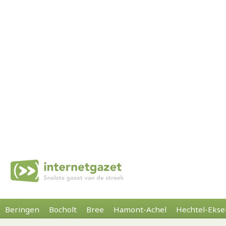
Beringen
Bocholt
Bree
Hamont-Achel
Hechtel-Ekse