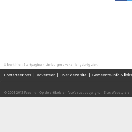
U bent hier:
Startpagina
»
Limburgers vaker langdurig ziek
Contacteer ons
|
Adverteer
|
Over deze site
|
Gemeente-info & link
© 2004-2013
Faes nv
-
Op de artikels en foto’s rust copyright
|
Site: Webstylers