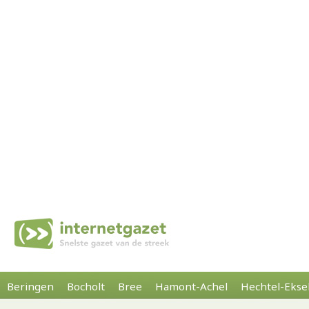
Beringen
Bocholt
Bree
Hamont-Achel
Hechtel-Ekse