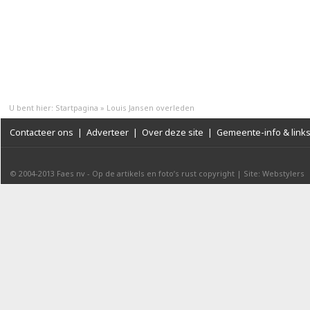
U bent hier:
Startpagina
»
Louis Jansen overleden
Contacteer ons
|
Adverteer
|
Over deze site
|
Gemeente-info & link
© 2004-2013
Faes nv
-
Op de artikels en foto’s rust copyright
|
Site: Webstylers