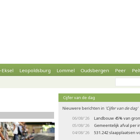
-Eksel
Leopoldsburg
Lommel
Oudsbergen
Peer
Pel
Cijfer van de dag
Nieuwere berichten in
'Cijfer van de dag'
06/08/'26
Landbouw 45% van gron
05/08/'26
Gemeentelijk afval per
04/08/'26
531.242 slaapplaatsen v