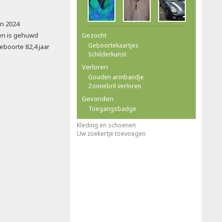
in 2024
gen is gehuwd
Gezocht
Geboortekaartjes
eboorte 82,4 jaar
Schilderkunst
Verloren
Gouden armbandje
Zonnebril verloren
Gevonden
Toegangsbadge
Kleding en schoenen
Uw zoekertje toevoegen