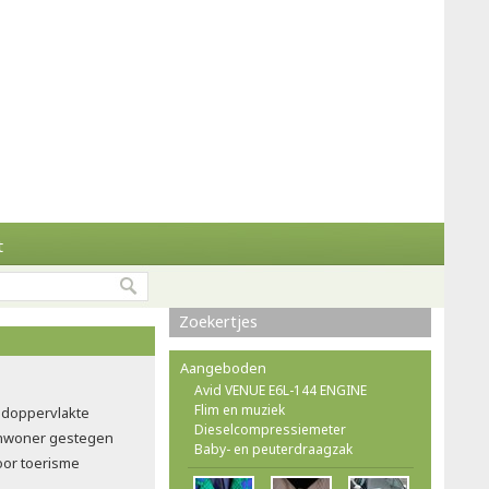
t
Zoekertjes
Aangeboden
Avid VENUE E6L-144 ENGINE
Flim en muziek
doppervlakte
Dieselcompressiemeter
 inwoner gestegen
Baby- en peuterdraagzak
oor toerisme