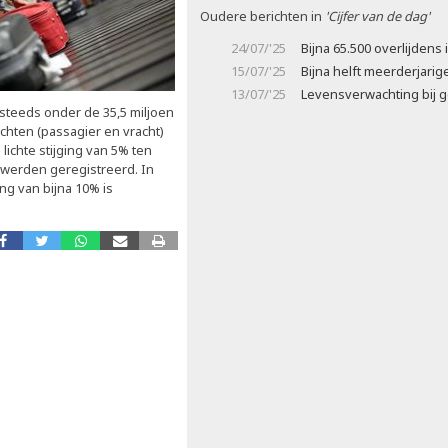
Oudere berichten in
'Cijfer van de dag'
24/07/'25
Bijna 65.500 overlijdens 
15/07/'25
Bijna helft meerderjari
13/07/'25
Levensverwachting bij g
g steeds onder de 35,5 miljoen
uchten (passagier en vracht)
lichte stijging van 5% ten
9 werden geregistreerd. In
ng van bijna 10% is