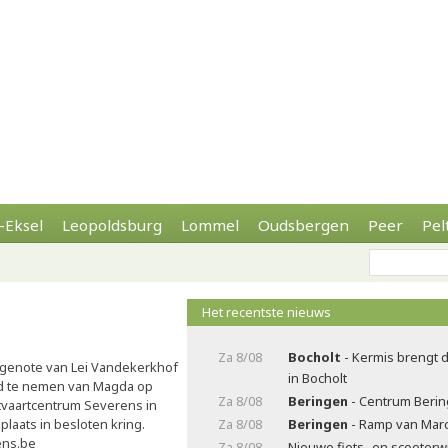
-Eksel
Leopoldsburg
Lommel
Oudsbergen
Peer
Pel
Het recentste nieuws
Za 8/08
Bocholt
- Kermis brengt 
tgenote van Lei Vandekerkhof
in Bocholt
heid te nemen van Magda op
Za 8/08
Beringen
- Centrum Beri
itvaartcentrum Severens in
plaats in besloten kring.
Za 8/08
Beringen
- Ramp van Marc
ens.be
Za 8/08
Nieuwe fiets- en scooterw