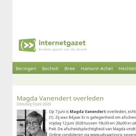
Beringen
Bocholt
Bree
Hamont-Achel
Hechtel
Magda Vanendert overleden
Dinsdag 9 juni 2026
Op 7 juni is
Magda Vanendert
overleden, ech
(†). Zij was 84 jaar. Er is gelegenheid om afsc
vrijdag 12 juni 2026 tussen 19u30 en 20u00 in u
Pelt. De afscheidsplechtigheid van Magda vindt 
Online condoleren via www.uitvaartzorg-sever