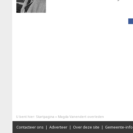
U bent hier:
Startpagina
»
Magda Vanendert overleden
Contacteer ons
|
Adverteer
|
Over deze site
|
Gemeente-info 