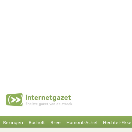
Beringen
Bocholt
Bree
Hamont-Achel
Hechtel-Ekse