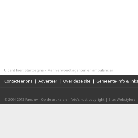
U bent hier:
Startpagina
»
Man verwondt agenten en ambulancier
Contacteer ons
|
Adverteer
|
Over deze site
|
Gemeente-info & link
© 2004-2013
Faes nv
-
Op de artikels en foto’s rust copyright
|
Site: Webstylers