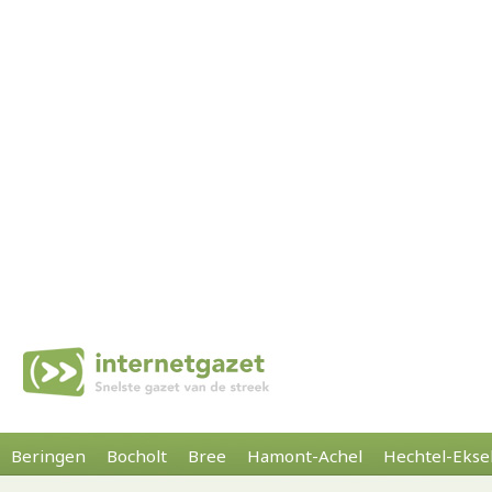
Beringen
Bocholt
Bree
Hamont-Achel
Hechtel-Ekse