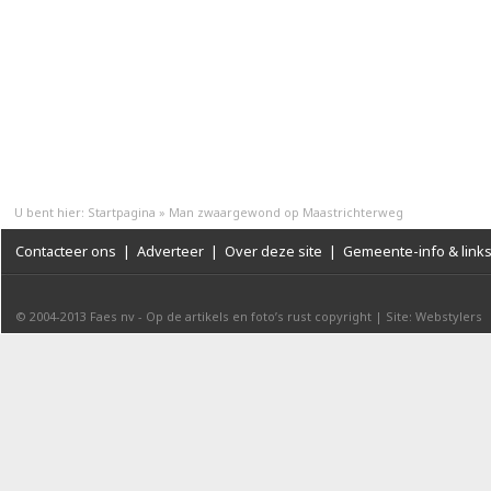
U bent hier:
Startpagina
»
Man zwaargewond op Maastrichterweg
Contacteer ons
|
Adverteer
|
Over deze site
|
Gemeente-info & link
© 2004-2013
Faes nv
-
Op de artikels en foto’s rust copyright
|
Site: Webstylers