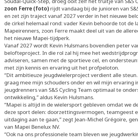
Soudal-Quick-Step, droeg ooit zelf het truitje van S&S 
zoon Ferre (foto)
rijdt vandaag bij de junioren van S
en zet zijn traject vanaf 2027 verder in het nieuwe belo
de cirkel helemaal rond: vader Kevin behoorde tot de l
Mapeirenners, zoon Ferre maakt deel uit van de alleree
het nieuwe Mapei-tijdperk.
Vanaf 2027 wordt Kevin Hulsmans bovendien peter va
belofteproject. In die rol zal hij mee het wedstrijdpr
adviseren, samen met de sportieve cel, en ondersteunt
met zijn kennis en ervaring uit het profpeloton.
“Dit ambitieuze jeugdwielerproject verdient alle steun.
graag mee mijn schouders onder en wil mijn ervaring 
jeugdrenners van S&S Cycling Team optimaal te onder
ontwikkeling,” aldus Kevin Hulsmans.
“Mapei is altijd in de wielersport gebleven omdat we 
deze sport delen: doorzettingsvermogen, teamgeest e
uitdaging aan te gaan,” zegt Jean-Michel Grégoire, g
van Mapei Benelux NV.
“Ook na ons professionele team bleven we jeugdwerki