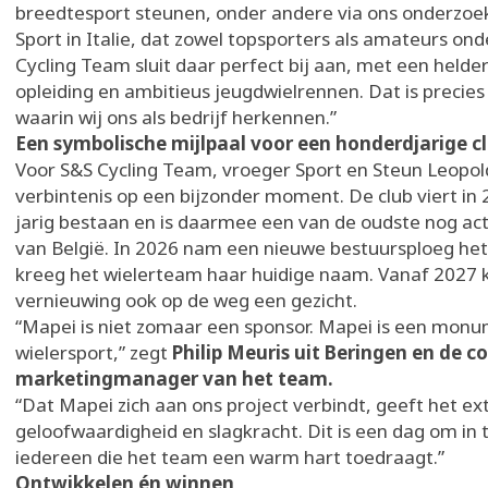
breedtesport steunen, onder andere via ons onderzo
Sport in Italie, dat zowel topsporters als amateurs on
Cycling Team sluit daar perfect bij aan, met een helder
opleiding en ambitieus jeugdwielrennen. Dat is precies 
waarin wij ons als bedrijf herkennen.”
Een symbolische mijlpaal voor een honderdjarige c
Voor S&S Cycling Team, vroeger Sport en Steun Leopo
verbintenis op een bijzonder moment. De club viert in
jarig bestaan en is daarmee een van de oudste nog act
van België. In 2026 nam een nieuwe bestuursploeg het
kreeg het wielerteam haar huidige naam. Vanaf 2027 kr
vernieuwing ook op de weg een gezicht.
“Mapei is niet zomaar een sponsor. Mapei is een monu
wielersport,” zegt
Philip Meuris uit Beringen en de 
marketingmanager van het team.
“Dat Mapei zich aan ons project verbindt, geeft het ext
geloofwaardigheid en slagkracht. Dit is een dag om in 
iedereen die het team een warm hart toedraagt.”
Ontwikkelen én winnen