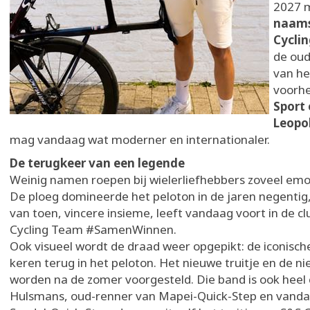
2027 
naams
Cycli
de oud
van he
voorhe
Sport
Leopo
mag vandaag wat moderner en internationaler.
De terugkeer van een legende
Weinig namen roepen bij wielerliefhebbers zoveel emot
De ploeg domineerde het peloton in de jaren negentig
van toen, vincere insieme, leeft vandaag voort in de c
Cycling Team
#SamenWinnen.
Ook visueel wordt de draad weer opgepikt: de iconisch
keren terug in het peloton. Het nieuwe truitje en de 
worden na de zomer voorgesteld. Die band is ook heel 
Hulsmans, oud-renner van Mapei-Quick-Step en vandaa