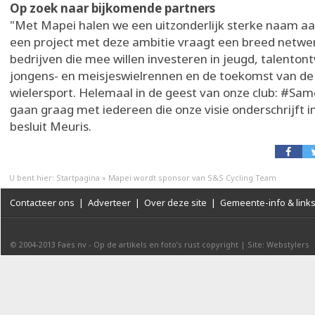
Op zoek naar bijkomende partners
"Met Mapei halen we een uitzonderlijk sterke naam a
een project met deze ambitie vraagt een breed netw
bedrijven die mee willen investeren in jeugd, talentont
jongens- en meisjeswielrennen en de toekomst van de
wielersport. Helemaal in de geest van onze club: #Sa
gaan graag met iedereen die onze visie onderschrijft i
besluit Meuris.
U bent hier:
Startpagina
»
Mapei wordt sponsor van S&S Cycling Team
Contacteer ons
|
Adverteer
|
Over deze site
|
Gemeente-info & link
© 2004-2013
Faes nv
-
Op de artikels en foto’s rust copyright
|
Site: Webstylers