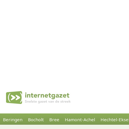
Beringen
Bocholt
Bree
Hamont-Achel
Hechtel-Ekse