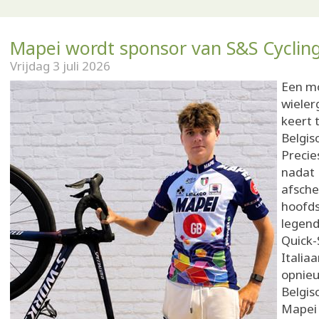
Mapei wordt sponsor van S&S Cyclin
Vrijdag 3 juli 2026
Een m
wieler
keert 
Belgis
Precie
nadat
afsche
hoofds
legend
Quick-
Italiaa
opnieu
Belgis
Mapei