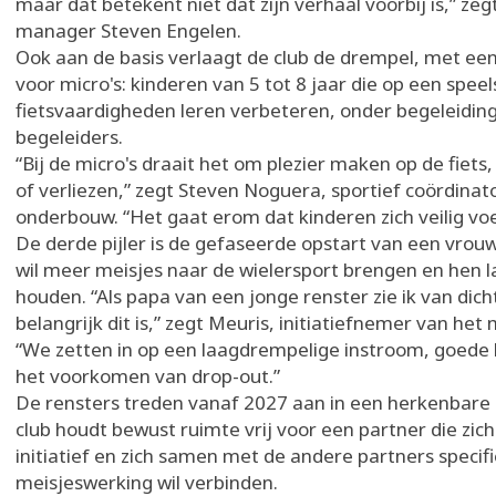
maar dat betekent niet dat zijn verhaal voorbij is,” z
manager Steven Engelen.
Ook aan de basis verlaagt de club de drempel, met ee
voor micro's: kinderen van 5 tot 8 jaar die op een spee
fietsvaardigheden leren verbeteren, onder begeleidin
begeleiders.
“Bij de micro's draait het om plezier maken op de fiets
of verliezen,” zegt Steven Noguera, sportief coördinat
onderbouw. “Het gaat erom dat kinderen zich veilig voel
De derde pijler is de gefaseerde opstart van een vro
wil meer meisjes naar de wielersport brengen en hen 
houden. “Als papa van een jonge renster zie ik van dich
belangrijk dit is,” zegt Meuris, initiatiefnemer van het
“We zetten in op een laagdrempelige instroom, goede 
het voorkomen van drop-out.”
De rensters treden vanaf 2027 aan in een herkenbare r
club houdt bewust ruimte vrij voor een partner die zich
initiatief en zich samen met de andere partners specif
meisjeswerking wil verbinden.