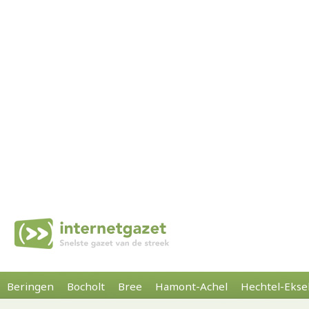
Beringen
Bocholt
Bree
Hamont-Achel
Hechtel-Ekse