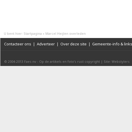
U bent hier:
Startpagina
»
Marcel Heijlen overleden
Contacteer ons
|
Adverteer
|
Over deze site
|
Gemeente-info & link
© 2004-2013
Faes nv
-
Op de artikels en foto’s rust copyright
|
Site: Webstylers