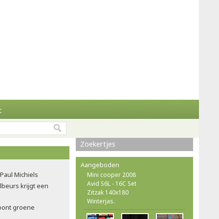
t
Zoekertjes
Aangeboden
 Paul Michiels
Mini cooper 2008
Avid S6L - 16C Set
ilbeurs krijgt een
Zitzak 140x180
Winterjas.
oont groene