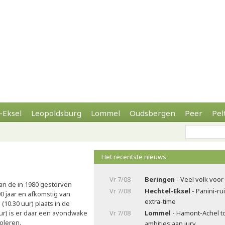
-Eksel
Leopoldsburg
Lommel
Oudsbergen
Peer
Pel
Het recentste nieuws
Vr 7/08
Beringen
- Veel volk voor
n de in 1980 gestorven
Vr 7/08
Hechtel-Eksel
- Panini-ru
0 jaar en afkomstig van
extra-time
(10.30 uur) plaats in de
ur) is er daar een avondwake
Vr 7/08
Lommel
- Hamont-Achel t
oleren.
ambities aan jury