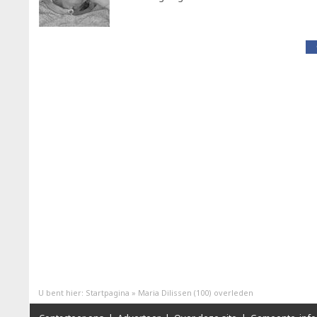
U bent hier:
Startpagina
»
Maria Dilissen (100) overleden