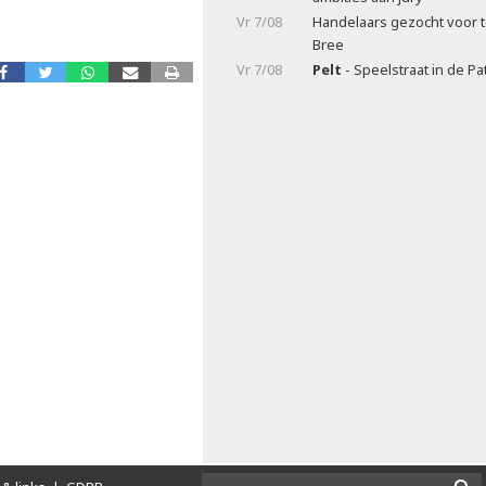
Vr 7/08
Handelaars gezocht voor t
Bree
Vr 7/08
Pelt
- Speelstraat in de Pa