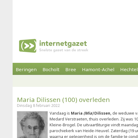
Beringen
Bocholt
Bree
Hamont-Achel
Hechtel
Maria Dilissen (100) overleden
Dinsdag 8 februari 2022
Vandaag is
Maria
(Mia)
Dilissen,
de weduwe va
Medard Verstraeten, thuis overleden. Zij was 10
Kleine-Brogel. De uitvaartliturgie vindt maandag 
parochiekerk van Heide-Heuvel. Zaterdag (19 u
waarna er gelegenheid is om de familie te cond