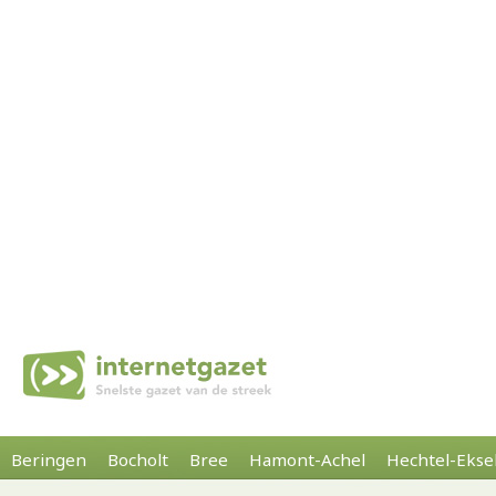
Beringen
Bocholt
Bree
Hamont-Achel
Hechtel-Ekse