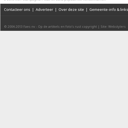
Contacteer ons
|
Adverteer
|
Over deze site
|
Gemeente-info & link
© 2004-2013
Faes nv
-
Op de artikels en foto’s rust copyright
|
Site: Webstylers