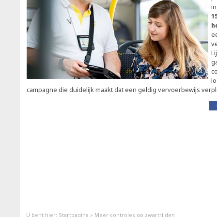
in
1
h
e
v
L
g
c
l
campagne die duidelijk maakt dat een geldig vervoerbewijs verpli
U bent hier:
Startpagina
»
Meer controles op zwartrijden