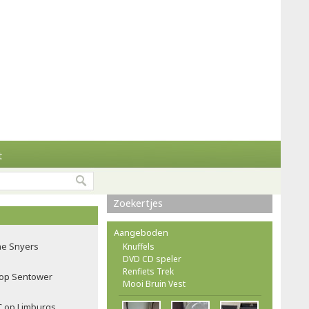
t
Zoekertjes
Aangeboden
ne Snyers
Knuffels
DVD CD speler
Renfiets Trek
f op Sentower
Mooi Bruin Vest
C op Limburgs