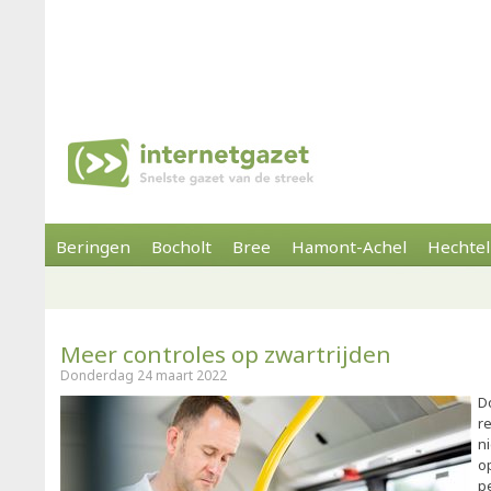
Beringen
Bocholt
Bree
Hamont-Achel
Hechtel
Meer controles op zwartrijden
Donderdag 24 maart 2022
D
r
ni
o
p