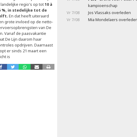
 landelijke regio's op tot
10 à
kampioenschap
5 %, in stedelijke tot de
Vr 7/08
Jos Vlassaks overleden
elft.
En dat heeft uiteraard
Vr 7/08
Mia Mondelaers overlede
en grote invloed op de netto-
ervoersopbrengsten van De
ijn. Vanaf de paasvakantie
aat De Lijn daarom haar
ontroles opdrijven. Daarnaast
oopt er sinds 21 maart een
cht is