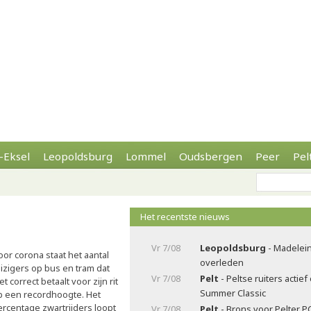
-Eksel
Leopoldsburg
Lommel
Oudsbergen
Peer
Pel
Het recentste nieuws
Vr 7/08
Leopoldsburg
- Madelei
oor corona staat het aantal
overleden
eizigers op bus en tram dat
Vr 7/08
Pelt
- Peltse ruiters actie
et correct betaalt voor zijn rit
Summer Classic
p een recordhoogte. Het
ercentage zwartrijders loopt
Vr 7/08
Pelt
- Brons voor Pelter P