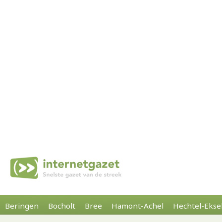
Beringen
Bocholt
Bree
Hamont-Achel
Hechtel-Ekse