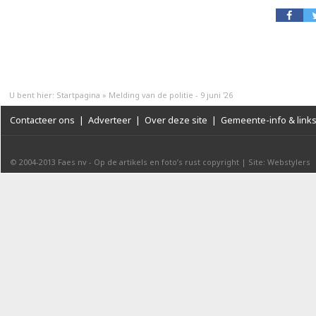
U bent hier:
Startpagina
»
Melding van de politie - 9 juni '26
Contacteer ons
|
Adverteer
|
Over deze site
|
Gemeente-info & link
© 2004-2013
Faes nv
-
Op de artikels en foto’s rust copyright
|
Site: Webstylers