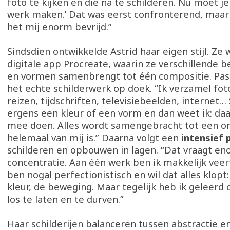
foto te kijken en die na te schilderen. Nu moet j
werk maken.’ Dat was eerst confronterend, maar 
het mij enorm bevrijd.”
Sindsdien ontwikkelde Astrid haar eigen stijl. Ze
digitale app Procreate, waarin ze verschillende b
en vormen samenbrengt tot één compositie. Pas
het echte schilderwerk op doek. “Ik verzamel foto
reizen, tijdschriften, televisiebeelden, internet…
ergens een kleur of een vorm en dan weet ik: daar
mee doen. Alles wordt samengebracht tot een o
helemaal van mij is.” Daarna volgt een
intensief
schilderen en opbouwen in lagen. “Dat vraagt en
concentratie. Aan één werk ben ik makkelijk veert
ben nogal perfectionistisch en wil dat alles klopt
kleur, de beweging. Maar tegelijk heb ik geleer
los te laten en te durven.”
Haar schilderijen balanceren tussen abstractie e