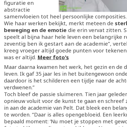
figuratie en
abstractie
samenvloeien tot heel persoonlijke composities
Wie haar werken bekijkt, merkt meteen de
ster
beweging en de emotie
die erin vervat zitten. 
speelt al bijna haar hele leven een belangrijke ro
zeventig ben ik gestart aan de academie”, vertelt
kreeg vroeger altijd goede punten voor tekenen 
was er altijd.
Meer foto's
Maar daarna kwamen het werk, het gezin en de d
leven. Ik gaf 35 jaar les in het buitengewoon ond
daardoor is het schilderen een tijdje naar de ach
verdwenen.”
Toch bleef de passie sluimeren. Tien jaar gelede
opnieuw voluit voor de kunst te gaan en schreef 
in aan de academie van Pelt. Dat bleek een belan
te worden. “Daar is alles opengebloeid. Een leerk
bepaald moment: ‘Nu moet je stoppen met gewo