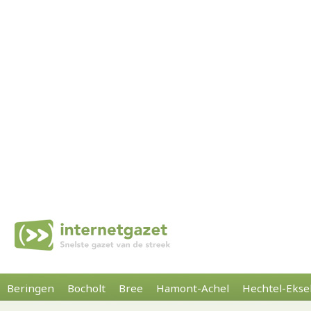
Beringen
Bocholt
Bree
Hamont-Achel
Hechtel-Ekse