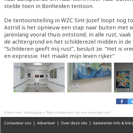
stelde toen in Bonheiden tentoon.
De tentoonstelling in WZC Sint-Jozef loopt nog tot
Astrid is het opnieuw een stap naar buiten met 
jarenlang vooral thuis ontstond, in alle rust, va
de achtergrond en het schilderezel midden in d
“Schilderen geeft mij rust”, besluit ze. “Het is vre
en expressie. Het maakt mijn leven rijker.”
U bent hier:
Startpagina
»
“Mijn schilderijen zijn een innerlijke reis”
Contacteer ons
|
Adverteer
|
Over deze site
|
Gemeente-info & link