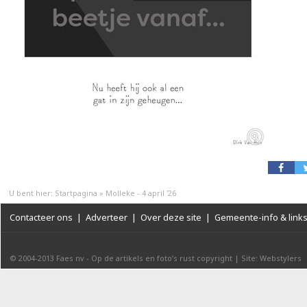
U bent hier:
Startpagina
»
Molleke - 4 april '26
Contacteer ons
|
Adverteer
|
Over deze site
|
Gemeente-info & link
© 2004-2013
Faes nv
-
Op de artikels en foto’s rust copyright
|
Site: Webstylers