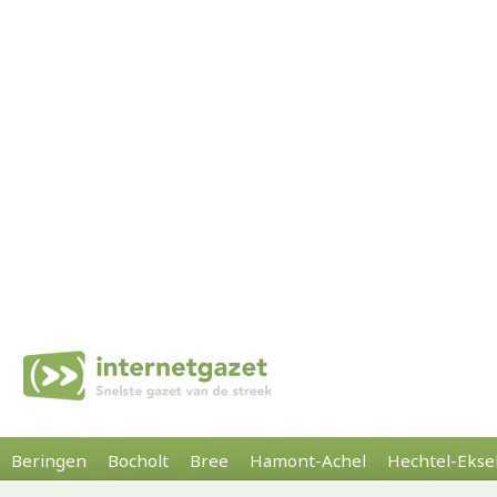
Beringen
Bocholt
Bree
Hamont-Achel
Hechtel-Ekse