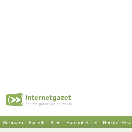
Beringen
Bocholt
Bree
Hamont-Achel
Hechtel-Ekse