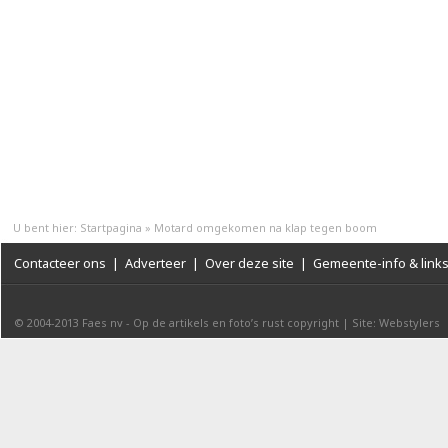
U bent hier:
Startpagina
»
Motard omgekomen na klap tegen boom
Contacteer ons
|
Adverteer
|
Over deze site
|
Gemeente-info & link
© 2004-2013
Faes nv
-
Op de artikels en foto’s rust copyright
|
Site: Webstylers