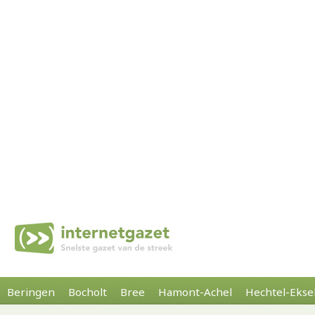
Beringen
Bocholt
Bree
Hamont-Achel
Hechtel-Ekse