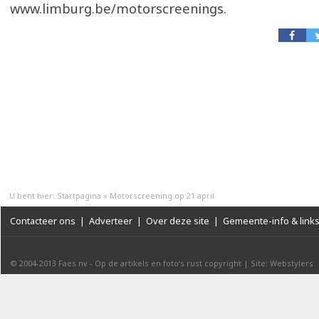
www.limburg.be/motorscreenings.
U bent hier:
Startpagina
»
Motorscreening op 21 april
Contacteer ons
|
Adverteer
|
Over deze site
|
Gemeente-info & link
© 2004-2013
Faes nv
-
Op de artikels en foto’s rust copyright
|
Site: Webstylers