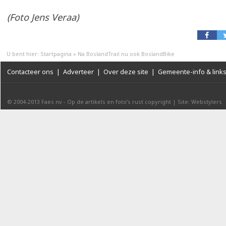
(Foto Jens Veraa)
U bent hier:
Startpagina
»
Na BoslandTrail nu ook BoslandBike
Contacteer ons
|
Adverteer
|
Over deze site
|
Gemeente-info & link
© 2004-2013
Faes nv
-
Op de artikels en foto’s rust copyright
|
Site: Webstylers