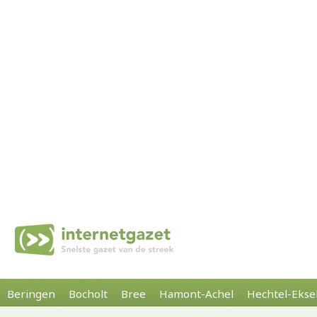
Beringen
Bocholt
Bree
Hamont-Achel
Hechtel-Ekse