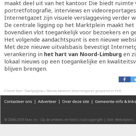
maakt deel uit van het kantoor. Die biedt ruimte
portretfotografie, interviews en videoreportage
Internetgazet zijn visuele verslaggeving verder w
De centrale ligging op het Marktplein maakt het
bovendien vlot toegankelijk voor bezoekers en g
Het volgende aandachtspunt is een nieuwe websi
Met deze nieuwe uitvalsbasis bevestigt Internetg
verankering in
het hart van Noord-Limburg
en z
lokaal nieuws op een toegankelijke en kwaliteitsv
blijven brengen.
U bent hier:
Startpagina
»
Nieuw kantoor Internetgazet geopend in Pelt
Contacteer ons
|
Adverteer
|
Over deze site
|
Gemeente-info & link
© 2004-2013
Faes nv
-
Op de artikels en foto’s rust copyright
|
Site: Webstylers