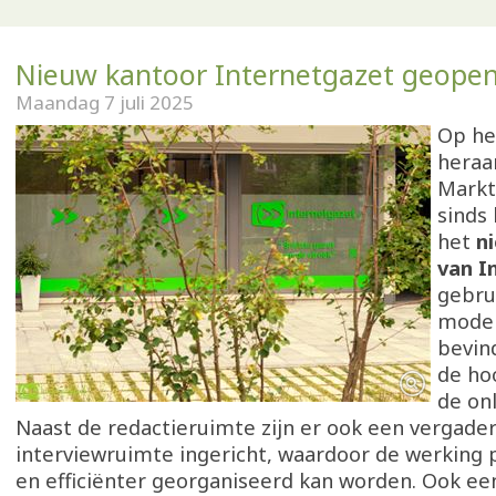
Nieuw kantoor Internetgazet geopend
Maandag 7 juli 2025
Op he
heraa
Marktp
sinds 
het
n
van I
gebrui
mode
bevin
de ho
de onl
Naast de redactieruimte zijn er ook een vergader
interviewruimte ingericht, waardoor de werking 
en efficiënter georganiseerd kan worden. Ook ee