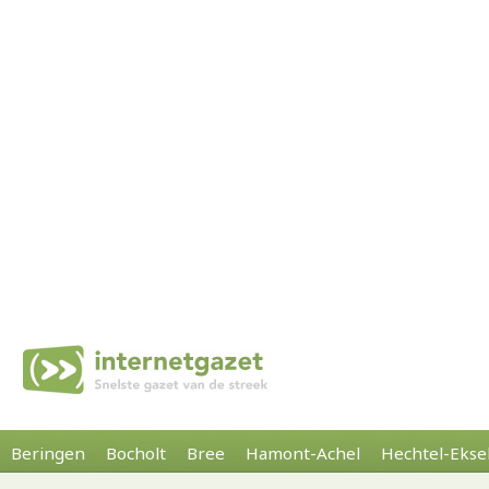
Beringen
Bocholt
Bree
Hamont-Achel
Hechtel-Ekse