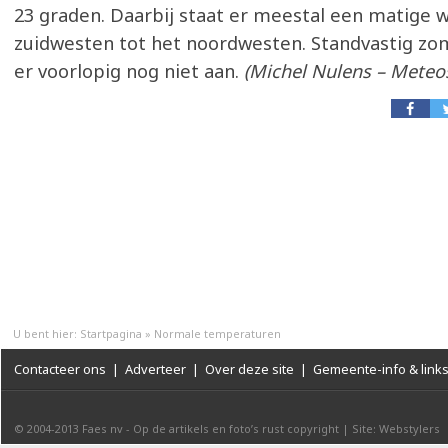
23 graden. Daarbij staat er meestal een matige w
zuidwesten tot het noordwesten. Standvastig z
er voorlopig nog niet aan.
(Michel Nulens – Meteos
U bent hier:
Startpagina
»
Normale temperaturen
Contacteer ons
|
Adverteer
|
Over deze site
|
Gemeente-info & link
© 2004-2013
Faes nv
-
Op de artikels en foto’s rust copyright
|
Site: Webstylers