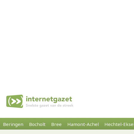
Beringen
Bocholt
Bree
Hamont-Achel
Hechtel-Ekse