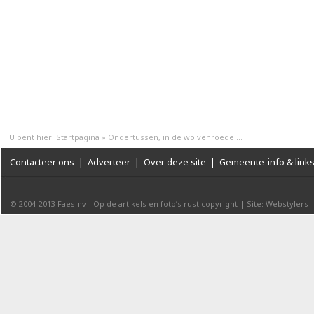
U bent hier:
Startpagina
»
Ondertussen, in de wolvenroedel...
Contacteer ons
|
Adverteer
|
Over deze site
|
Gemeente-info & link
© 2004-2013
Faes nv
-
Op de artikels en foto’s rust copyright
|
Site: Webstylers