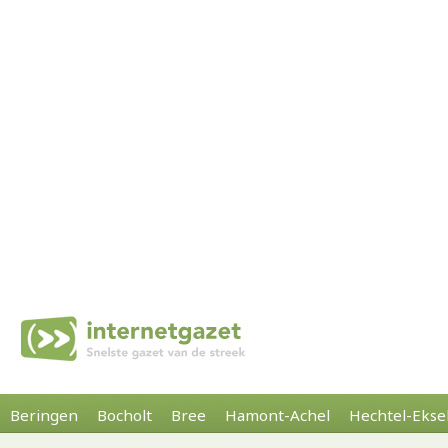
Beringen
Bocholt
Bree
Hamont-Achel
Hechtel-Ekse