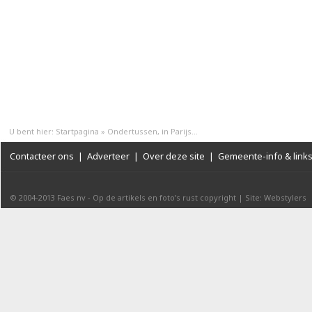
U bent hier:
Startpagina
»
Ondertussen, in Parijs...
Contacteer ons
|
Adverteer
|
Over deze site
|
Gemeente-info & link
© 2004-2013
Faes nv
-
Op de artikels en foto’s rust copyright
|
Site: Webstylers