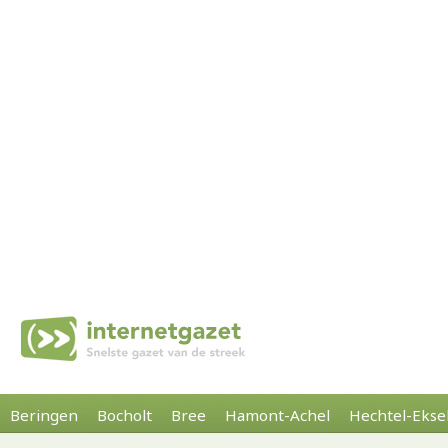
Beringen
Bocholt
Bree
Hamont-Achel
Hechtel-Ekse