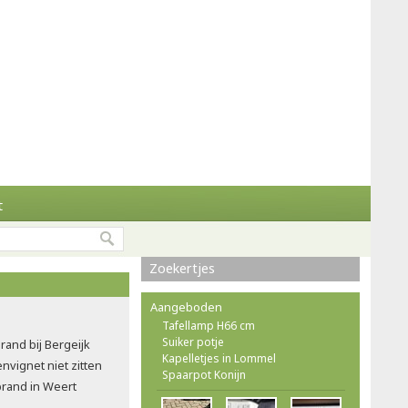
t
Zoekertjes
Aangeboden
Tafellamp H66 cm
Suiker potje
rand bij Bergeijk
Kapelletjes in Lommel
vignet niet zitten
Spaarpot Konijn
brand in Weert