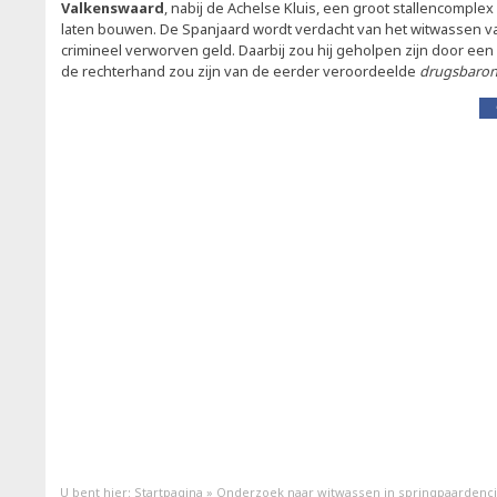
Valkenswaard
, nabij de Achelse Kluis, een groot stallencomple
laten bouwen. De Spanjaard wordt verdacht van het witwassen va
crimineel verworven geld. Daarbij zou hij geholpen zijn door een
de rechterhand zou zijn van de eerder veroordeelde
drugsbaro
U bent hier:
Startpagina
»
Onderzoek naar witwassen in springpaardenci