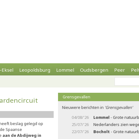
-Eksel
Leopoldsburg
Lommel
Oudsbergen
Peer
Pel
Grensgevallen
ardencircuit
Nieuwere berichten in
'Grensgevallen'
04/08/'26
Lommel
- Grote natuurb
heeft beslag gelegd op
25/07/'26
Nederlanders zien wegen
nde Spaanse
22/07/'26
Bocholt
- Grote natuur
ie
aan de Abdijweg in