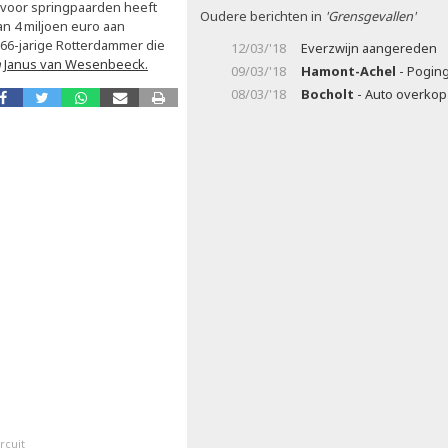
x voor springpaarden heeft
Oudere berichten in
'Grensgevallen'
n 4 miljoen euro aan
 66-jarige Rotterdammer die
12/03/'18
Everzwijn aangereden
n
Janus van Wesenbeeck.
09/03/'18
Hamont-Achel
- Poging
08/03/'18
Bocholt
- Auto overkop
rcuit