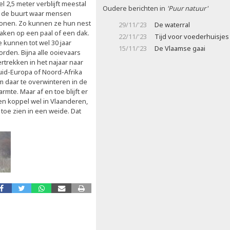
l 2,5 meter verblijft meestal
Oudere berichten in
'Puur natuur'
n de buurt waar mensen
onen. Zo kunnen ze hun nest
29/11/'23
De waterral
aken op een paal of een dak.
22/11/'23
Tijd voor voederhuisjes
e kunnen tot wel 30 jaar
15/11/'23
De Vlaamse gaai
orden. Bijna alle ooievaars
rtrekken in het najaar naar
uid-Europa of Noord-Afrika
m daar te overwinteren in de
rmte. Maar af en toe blijft er
en koppel wel in Vlaanderen,
 toe zien in een weide. Dat