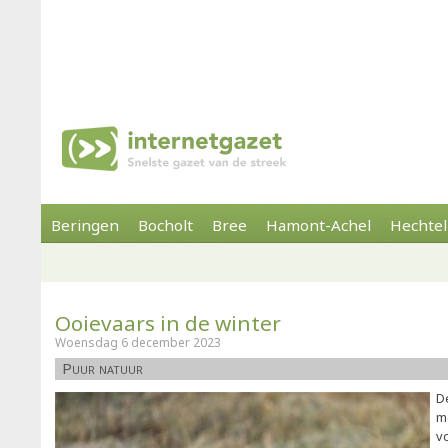
Beringen
Bocholt
Bree
Hamont-Achel
Hechtel
Ooievaars in de winter
Woensdag 6 december 2023
Puur natuur
De
m
v