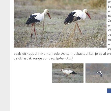
we
i
w
m
Z
w
ve
Z
o
wa
e
zoals dit koppel in Herkenrode. Achter het kasteel kan je ze af en
geluk had ik vorige zondag.
(Johan Put)