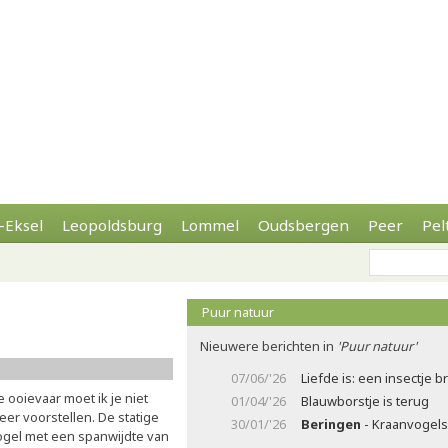
-Eksel
Leopoldsburg
Lommel
Oudsbergen
Peer
Pel
Puur natuur
Nieuwere berichten in
'Puur natuur'
07/06/'26
Liefde is: een insectje 
 ooievaar moet ik je niet
01/04/'26
Blauwborstje is terug
eer voorstellen. De statige
30/01/'26
Beringen
- Kraanvogels 
ogel met een spanwijdte van