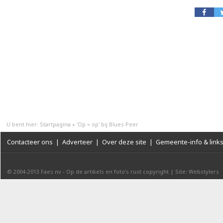
U bent hier:
Startpagina
»
'Op = op' bij Blues Peer
Contacteer ons
|
Adverteer
|
Over deze site
|
Gemeente-info & link
© 2004-2013
Faes nv
-
Op de artikels en foto’s rust copyright
|
Site: Webstylers