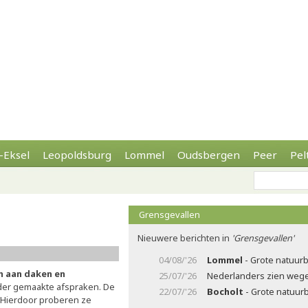
-Eksel
Leopoldsburg
Lommel
Oudsbergen
Peer
Pel
Grensgevallen
Nieuwere berichten in
'Grensgevallen'
04/08/'26
Lommel
- Grote natuurb
en aan daken en
25/07/'26
Nederlanders zien wegen
onder gemaakte afspraken. De
22/07/'26
Bocholt
- Grote natuur
. Hierdoor proberen ze