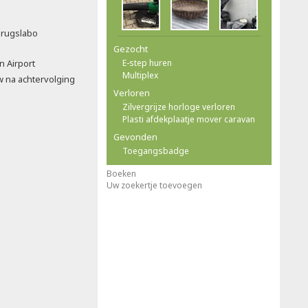
drugslabo
Gezocht
n Airport
E-step huren
Multiplex
w na achtervolging
Verloren
Zilvergrijze horloge verloren
Plasti afdekplaatje mover caravan
Gevonden
Toegangsbadge
Boeken
Uw zoekertje toevoegen