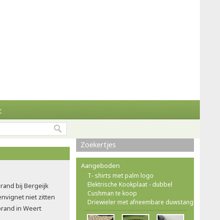
t
Zoekertjes
Aangeboden
T- shirts met palm logo
Elektrische Kookplaat - dubbel
rand bij Bergeijk
Cushman te koop
vignet niet zitten
Driewieler met afneembare duwstang
brand in Weert