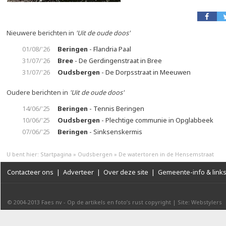
Nieuwere berichten in
'Uit de oude doos'
01/08/'26
Beringen
- Flandria Paal
31/07/'26
Bree
- De Gerdingenstraat in Bree
31/07/'26
Oudsbergen
- De Dorpsstraat in Meeuwen
Oudere berichten in
'Uit de oude doos'
14/06/'25
Beringen
- Tennis Beringen
10/06/'25
Oudsbergen
- Plechtige communie in Opglabbeek
07/06/'25
Beringen
- Sinksenskermis
U bent hier:
Startpagina
»
Oudsbergen
»
De watertoren in de Hensemstraat
Contacteer ons
|
Adverteer
|
Over deze site
|
Gemeente-info & link
© 2004-2013
Faes nv
-
Op de artikels en foto’s rust copyright
|
Site: Webstylers