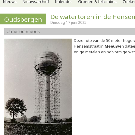
Nieuws
Nieuwsarchief
Kalender
Groeten & felicitaties
Zoeker
De watertoren in de Hense
Oudsbergen
Dinsdag 17 juni 2025
Uit de oude doos
Deze foto van de 50 meter hoge w
Hensemstraat in
Meeuwen
dateer
enige metalen en bolvormige wat