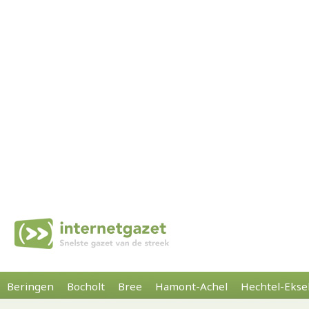
Beringen
Bocholt
Bree
Hamont-Achel
Hechtel-Ekse