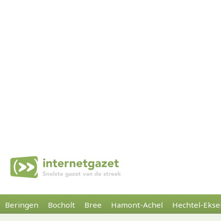
Beringen
Bocholt
Bree
Hamont-Achel
Hechtel-Ekse