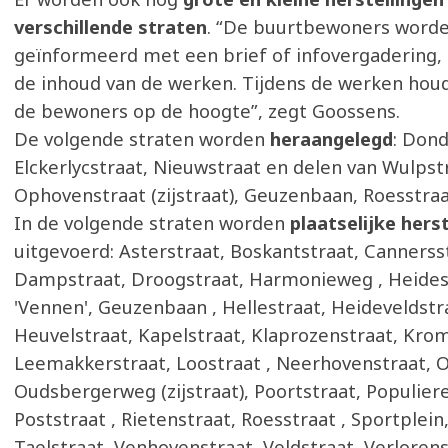
verschillende straten
. “De buurtbewoners word
geïnformeerd met een brief of infovergadering, 
de inhoud van de werken. Tijdens de werken ho
de bewoners op de hoogte”, zegt Goossens.
De volgende straten worden
heraangelegd
: Don
Elckerlycstraat, Nieuwstraat en delen van Wulpst
Ophovenstraat (zijstraat), Geuzenbaan, Roesstraa
In de volgende straten worden
plaatselijke hers
uitgevoerd: Asterstraat, Boskantstraat, Cannerss
Dampstraat, Droogstraat, Harmonieweg , Heidest
'Vennen', Geuzenbaan , Hellestraat, Heideveldstr
Heuvelstraat, Kapelstraat, Klaprozenstraat, Krom
Leemakkerstraat, Loostraat , Neerhovenstraat, 
Oudsbergerweg (zijstraat), Poortstraat, Populier
Poststraat , Rietenstraat, Roesstraat , Sportplein
Taelstraat, Venhovenstraat, Veldstraat, Verlorens