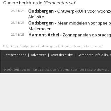
Oudere berichten in
'Gemeenteraad'
Oudsbergen
- Ontwerp-RUPs voor woonz
28/11/'23
Aldi-site
Oudsbergen
- Meer middelen voor speelp
28/11/'23
Mallemolen
Hamont-Achel
- Zonnepanelen op stad
26/11/'23
U bent hier:
Startpagina
»
Oudsbergen
»
Fietspaden & wegdek vernieuwd
Contacteer ons
|
Adverteer
|
Over deze site
|
Gemeente-info & link
© 2004-2013
Faes nv
-
Op de artikels en foto’s rust copyright
|
Site: Webstylers