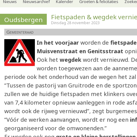
Nieuws
Nieuwsarchief
Kalender
Groeten & felicitaties
Zoeker
Fietspaden & wegdek vern
Oudsbergen
Dinsdag 28 november 2023
Gemeenteraad
In het voorjaar
worden de
fietspade
Muisvenstraat en Genitsstraat
opni
Ook het
wegdek
wordt vernieuwd. D
worden toegewezen aan de aannemer 
periode ook het onderhoud van de wegen het zal 
“Tussen de pastorij van Gruitrode en de sportz
zullen we de huidige fietspaden met klinkers ove
van 7,4 kilometer opnieuw aanleggen in rode asfal
wordt ook de rijweg vernieuwd”, zegt burgemees
“Vóór de werken aanvangen, wordt er nog een
in
georganiseerd voor de omwonenden.”
Er worden ook nog
grote en kleine herstellingen