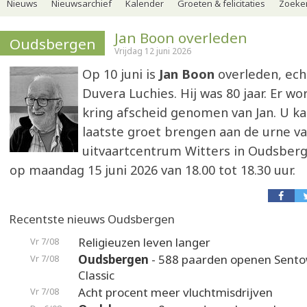
Nieuws
Nieuwsarchief
Kalender
Groeten & felicitaties
Zoeker
Jan Boon overleden
Oudsbergen
Vrijdag 12 juni 2026
Op 10 juni is
Jan Boon
overleden, ech
Duvera Luchies. Hij was 80 jaar. Er wo
kring afscheid genomen van Jan. U k
laatste groet brengen aan de urne va
uitvaartcentrum Witters in Oudsber
op maandag 15 juni 2026 van 18.00 tot 18.30 uur.
Recentste nieuws Oudsbergen
Religieuzen leven langer
Vr 7/08
Oudsbergen
- 588 paarden openen Sento
Vr 7/08
Classic
Acht procent meer vluchtmisdrijven
Vr 7/08