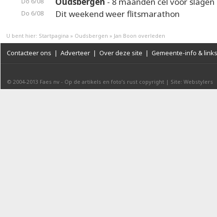
Oudsbergen
- 8 maanden cel voor slagen 
Do 6/08
Dit weekend weer flitsmarathon
Do 6/08
U bent hier:
Startpagina
»
Oudsbergen
»
Jan Boon overleden
Contacteer ons
|
Adverteer
|
Over deze site
|
Gemeente-info & link
© 2004-2013
Faes nv
-
Op de artikels en foto’s rust copyright
|
Site: Webstylers