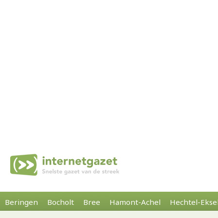
Beringen
Bocholt
Bree
Hamont-Achel
Hechtel-Ekse